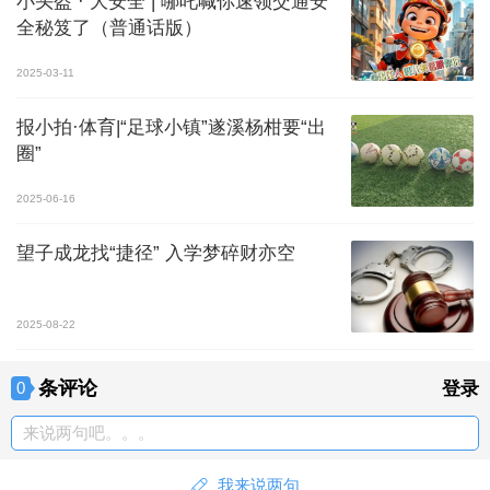
小头盔 · 大安全 | 哪吒喊你速领交通安
全秘笈了（普通话版）
2025-03-11
报小拍·体育|“足球小镇”遂溪杨柑要“出
圈”
2025-06-16
望子成龙找“捷径” 入学梦碎财亦空
2025-08-22
条评论
0
登录
来说两句吧。。。
我来说两句