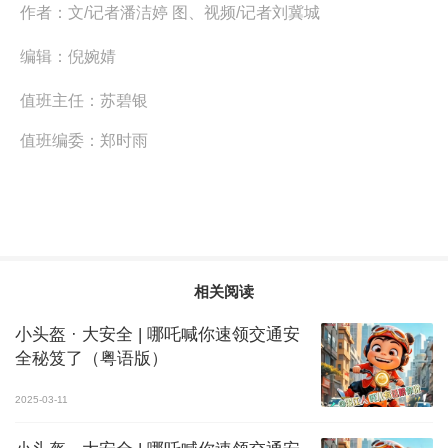
作者：
文/记者潘洁婷 图、视频/记者刘冀城
编辑：
倪婉婧
值班主任：
苏碧银
值班编委：
郑时雨
相关阅读
小头盔 · 大安全 | 哪吒喊你速领交通安
全秘笈了（粤语版）
2025-03-11