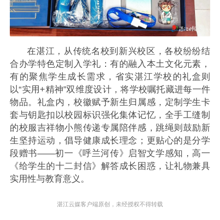
在湛江，从传统名校到新兴校区，各校纷纷结
合办学特色定制入学礼：有的融入本土文化元素，
有的聚焦学生成长需求，省实湛江学校的礼盒则
以“实用+精神”双维度设计，将学校嘱托藏进每一件
物品。礼盒内，校徽赋予新生归属感，定制学生卡
套与钥匙扣以校园标识强化集体记忆，全手工缝制
的校服吉祥物小熊传递专属陪伴感，跳绳则鼓励新
生坚持运动，倡导健康成长理念；更贴心的是分学
段赠书——初一《呼兰河传》启智文学感知，高一
《给学生的十二封信》解答成长困惑，让礼物兼具
实用性与教育意义。
湛江云媒客户端原创，未经授权不得转载