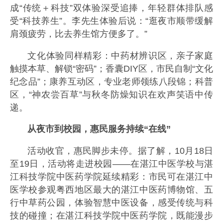
成“传统＋科技”双体验深受追捧，年轻群体排队感
受“科技养生”。李先生体验后说：“逛夜市顺带缓解
肩颈疲劳，比去养生馆方便多了。”
文化体验同样精彩：中药材辨识区，亲子家庭
触摸本草、解锁“密码”；香囊DIY区，市民自制“文化
纪念品”；康养互动区，专业老师领练八段锦；科普
区，“神农尝百草”与秋冬防燥知识在欢声笑语中传
递。
从夜市到校园，惠民服务持续“在线”
活动收官，惠民脚步未停。据了解，10月18日
至19日，活动将走进校园——在湛江中医学校与湛
江科技学院中医药学院延续精彩：市民可在湛江中
医学校参观粤西地区最大的湛江中医药博物馆、五
行中草药公园，体验智慧中医设备，感受传统与科
技的碰撞；在湛江科技学院中医药学院，既能漫步