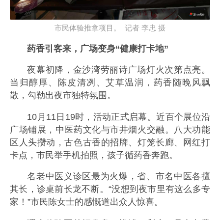
市民体验推拿项目。 记者 李忠 摄
药香引客来，广场变身“健康打卡地”
夜幕初降，金沙湾劳丽诗广场灯火次第点亮。
当归醇厚、陈皮清冽、艾草温润，药香随晚风飘
散，勾勒出夜市独特氛围。
10月11日19时，活动正式启幕。近百个展位沿
广场铺展，中医药文化与市井烟火交融。八大功能
区人头攒动，古色古香的招牌、灯笼长廊、网红打
卡点，市民举手机拍照，孩子循药香奔跑。
名老中医义诊区最为火爆，省、市名中医各擅
其长，诊桌前长龙不断。“没想到夜市里有这么多专
家！”市民陈女士的感慨道出众人惊喜。