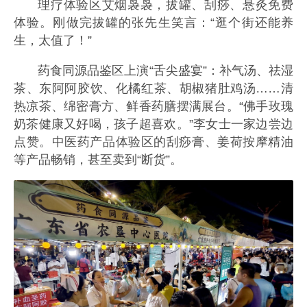
理疗体验区艾烟袅袅，拔罐、刮痧、悬灸免费
体验。刚做完拔罐的张先生笑言：“逛个街还能养
生，太值了！”
药食同源品鉴区上演“舌尖盛宴”：补气汤、祛湿
茶、东阿阿胶饮、化橘红茶、胡椒猪肚鸡汤……清
热凉茶、绵密膏方、鲜香药膳摆满展台。“佛手玫瑰
奶茶健康又好喝，孩子超喜欢。”李女士一家边尝边
点赞。中医药产品体验区的刮痧膏、姜荷按摩精油
等产品畅销，甚至卖到“断货”。