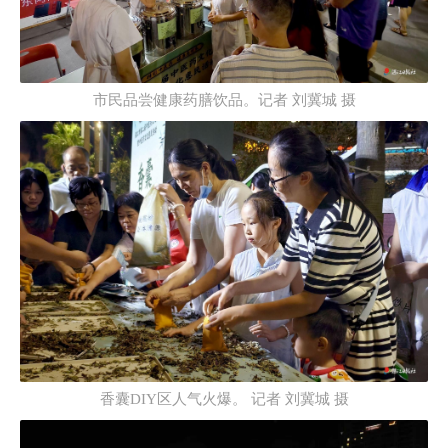
市民品尝健康药膳饮品。记者 刘冀城 摄
香囊DIY区人气火爆。 记者 刘冀城 摄