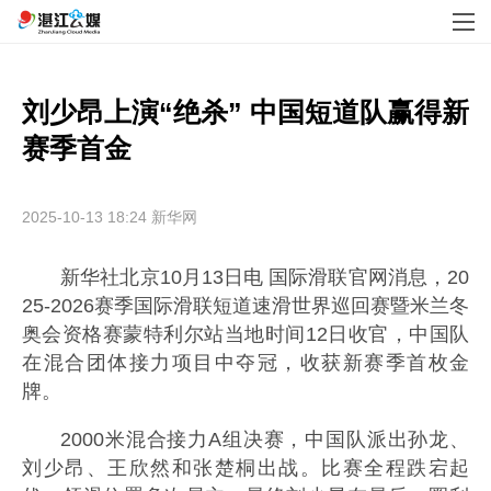
刘少昂上演“绝杀” 中国短道队赢得新
赛季首金
2025-10-13 18:24
新华网
新华社北京10月13日电 国际滑联官网消息，20
25-2026赛季国际滑联短道速滑世界巡回赛暨米兰冬
奥会资格赛蒙特利尔站当地时间12日收官，中国队
在混合团体接力项目中夺冠，收获新赛季首枚金
牌。
2000米混合接力A组决赛，中国队派出孙龙、
刘少昂、王欣然和张楚桐出战。比赛全程跌宕起