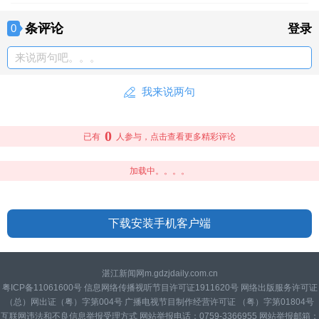
条评论
0
登录
来说两句吧。。。
我来说两句
0
已有
人参与，点击查看更多精彩评论
加载中。。。。
下载安装手机客户端
湛江新闻网m.gdzjdaily.com.cn
粤ICP备11061600号 信息网络传播视听节目许可证1911620号 网络出版服务许可证
（总）网出证（粤）字第004号 广播电视节目制作经营许可证 （粤）字第01804号
互联网违法和不良信息举报受理方式 网站举报电话：0759-3366955 网站举报邮箱：