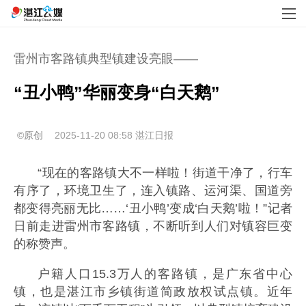
雷州市客路镇典型镇建设亮眼——
“丑小鸭”华丽变身“白天鹅”
©原创
2025-11-20 08:58
湛江日报
“现在的客路镇大不一样啦！街道干净了，行车
有序了，环境卫生了，连入镇路、运河渠、国道旁
都变得亮丽无比……‘丑小鸭’变成‘白天鹅’啦！”记者
日前走进雷州市客路镇，不断听到人们对镇容巨变
的称赞声。
户籍人口15.3万人的客路镇，是广东省中心
镇，也是湛江市乡镇街道简政放权试点镇。近年