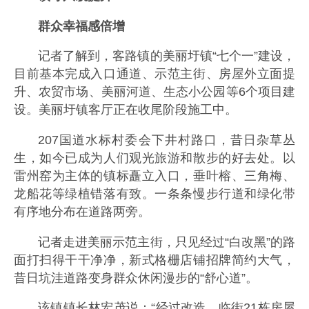
群众幸福感倍增
记者了解到，客路镇的美丽圩镇“七个一”建设，
目前基本完成入口通道、示范主街、房屋外立面提
升、农贸市场、美丽河道、生态小公园等6个项目建
设。美丽圩镇客厅正在收尾阶段施工中。
207国道水标村委会下井村路口，昔日杂草丛
生，如今已成为人们观光旅游和散步的好去处。以
雷州窑为主体的镇标矗立入口，垂叶榕、三角梅、
龙船花等绿植错落有致。一条条慢步行道和绿化带
有序地分布在道路两旁。
记者走进美丽示范主街，只见经过“白改黑”的路
面打扫得干干净净，新式格栅店铺招牌简约大气，
昔日坑洼道路变身群众休闲漫步的“舒心道”。
该镇镇长林宏茂说：“经过改造，临街21栋房屋