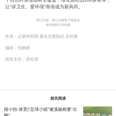
个自然村实现植树全覆盖，绿化面积达260多亩等，
让“讲卫生、爱环境”渐渐成为新风尚。
湛江日报、湛江云媒客户端原创
未经授权不得转载
作者：
记者钟邦国 通讯员曹陆武 吴智雅
编辑：
倪婉婧
值班主任：
莫松萌
相关阅读
报小拍·体育|“足球小镇”遂溪杨柑要“出
圈”