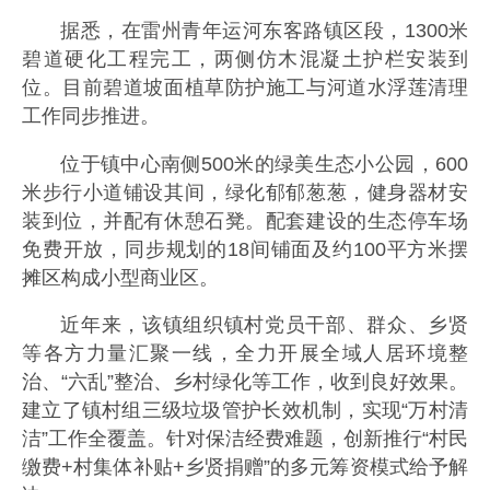
据悉，在雷州青年运河东客路镇区段，1300米
碧道硬化工程完工，两侧仿木混凝土护栏安装到
位。目前碧道坡面植草防护施工与河道水浮莲清理
工作同步推进。
位于镇中心南侧500米的绿美生态小公园，600
米步行小道铺设其间，绿化郁郁葱葱，健身器材安
装到位，并配有休憩石凳。配套建设的生态停车场
免费开放，同步规划的18间铺面及约100平方米摆
摊区构成小型商业区。
近年来，该镇组织镇村党员干部、群众、乡贤
等各方力量汇聚一线，全力开展全域人居环境整
治、“六乱”整治、乡村绿化等工作，收到良好效果。
建立了镇村组三级垃圾管护长效机制，实现“万村清
洁”工作全覆盖。针对保洁经费难题，创新推行“村民
缴费+村集体补贴+乡贤捐赠”的多元筹资模式给予解