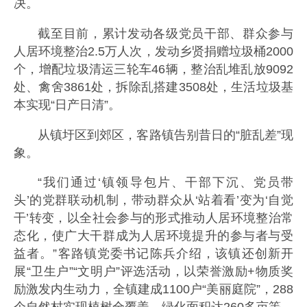
决。
截至目前，累计发动各级党员干部、群众参与
人居环境整治2.5万人次，发动乡贤捐赠垃圾桶2000
个，增配垃圾清运三轮车46辆，整治乱堆乱放9092
处、禽舍3861处，拆除乱搭建3508处，生活垃圾基
本实现“日产日清”。
从镇圩区到郊区，客路镇告别昔日的“脏乱差”现
象。
“我们通过‘镇领导包片、干部下沉、党员带
头’的党群联动机制，带动群众从‘站着看’变为‘自觉
干’转变，以全社会参与的形式推动人居环境整治常
态化，使广大干群成为人居环境提升的参与者与受
益者。”客路镇党委书记陈兵介绍，该镇还创新开
展“卫生户”“文明户”评选活动，以荣誉激励+物质奖
励激发内生动力，全镇建成1100户“美丽庭院”，288