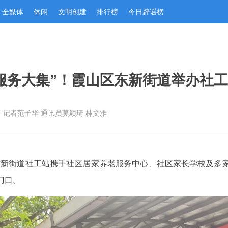
全媒体
休闲
文明创建
排行榜
今日辟谣榜
服务大集”！霞山区东新街道举办社
：记者范子华 通讯员莫颖琦 林文雅
东新街道社工站携手社区居家养老服务中心、社区家长学校及多
门口。