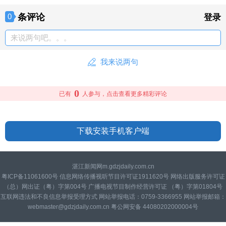
条评论
0
登录
来说两句吧。。。
我来说两句
0
已有
人参与，点击查看更多精彩评论
下载安装手机客户端
湛江新闻网m.gdzjdaily.com.cn
粤ICP备11061600号 信息网络传播视听节目许可证1911620号 网络出版服务许可证
（总）网出证（粤）字第004号 广播电视节目制作经营许可证 （粤）字第01804号
互联网违法和不良信息举报受理方式 网站举报电话：0759-3366955 网站举报邮箱：
webmaster@gdzjdaily.com.cn 粤公网安备 44080202000004号