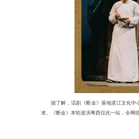
据了解，话剧《断金》落地湛江文化中心B
准。《断金》本轮巡演粤西仅此一站，全网统一