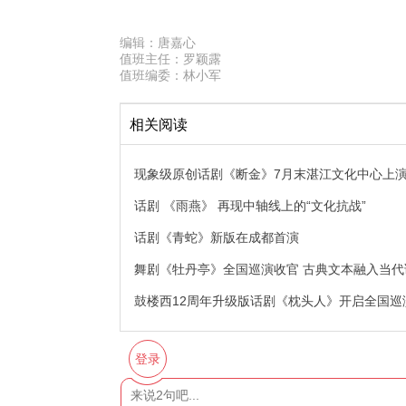
编辑：
唐嘉心
值班主任：
罗颖露
值班编委：
林小军
相关阅读
现象级原创话剧《断金》7月末湛江文化中心上
话剧 《雨燕》 再现中轴线上的“文化抗战”
话剧《青蛇》新版在成都首演
舞剧《牡丹亭》全国巡演收官 古典文本融入当代
鼓楼西12周年升级版话剧《枕头人》开启全国巡
登录