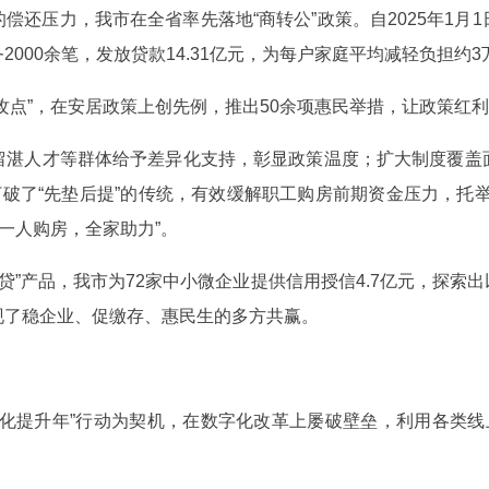
偿还压力，我市在全省率先落地“商转公”政策。自2025年1月
000余笔，发放贷款14.31亿元，为每户家庭平均减轻负担约3
攻点”，在安居政策上创先例，推出50余项惠民举措，让政策红
留湛人才等群体给予差异化支持，彰显政策温度；扩大制度覆盖
打破了“先垫后提”的传统，有效缓解职工购房前期资金压力，托
一人购房，全家助力”。
企贷”产品，我市为72家中小微企业提供信用授信4.7亿元，探
现了稳企业、促缴存、惠民生的多方共赢。
化提升年”行动为契机，在数字化改革上屡破壁垒，利用各类线上平