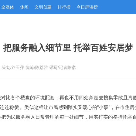
全媒体
休闲
文明创建
排行榜
今日辟谣榜
把服务融入细节里 托举百姓安居梦
策划/路玉萍 统筹/陈荔雅 采写/记者陈彦
就能对比各个楼盘的环境配套，再也不用四处奔走去搜集零散且真
”连连称赞。类似这样让市民感到踏实又暖心的“小事”，在市住
心把为民服务融入日常管理的每一处细节，用实打实的举措托举