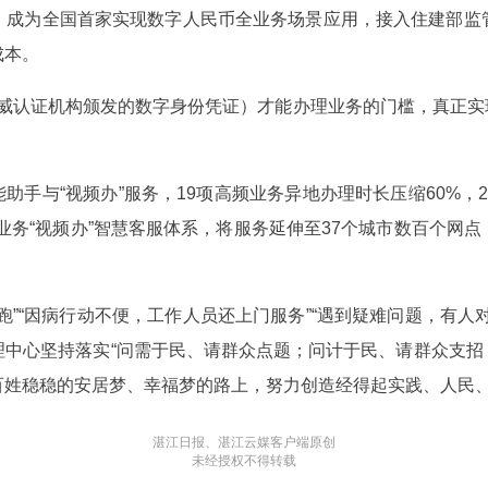
，成为全国首家实现数字人民币全业务场景应用，接入住建部监
成本。
威认证机构颁发的数字身份凭证）才能办理业务的门槛，真正实现“
助手与“视频办”服务，19项高频业务异地办理时长压缩60%，2
业务“视频办”智慧客服体系，将服务延伸至37个城市数百个网
跑”“因病行动不便，工作人员还上门服务”“遇到疑难问题，有人
中心坚持落实“问需于民、请群众点题；问计于民、请群众支招；
百姓稳稳的安居梦、幸福梦的路上，努力创造经得起实践、人民
湛江日报、湛江云媒客户端原创
未经授权不得转载