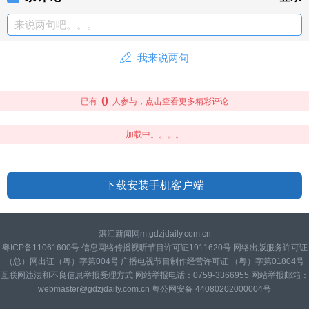
来说两句吧。。。
我来说两句
0
已有
人参与，点击查看更多精彩评论
加载中。。。。
下载安装手机客户端
湛江新闻网m.gdzjdaily.com.cn
粤ICP备11061600号 信息网络传播视听节目许可证1911620号 网络出版服务许可证
（总）网出证（粤）字第004号 广播电视节目制作经营许可证 （粤）字第01804号
互联网违法和不良信息举报受理方式 网站举报电话：0759-3366955 网站举报邮箱：
webmaster@gdzjdaily.com.cn 粤公网安备 44080202000004号