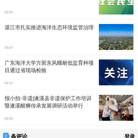
03-25
湛江市扎实推进海洋生态环境监管治理
05-07
广东海洋大学方斑东风螺耐低盐育种项
目通过省现场检验
04-17
报小拍·非遗|遂溪县非遗保护工作培训
暨遂溪醒狮传承发展调研活动举行
03-03
条评论
0
登录