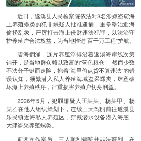
近日，遂溪县人民检察院依法对3名涉嫌盗窃海
上养殖螺类的犯罪嫌疑人批准逮捕，重拳整治近海
偷捞乱象，严厉打击海上侵财违法犯罪，以法治守
护养殖户合法权益，为当地推进“百千万工程”护航。
碧海翻涌，连片养殖浮排沿着遂溪海岸线次第
铺开，是当地群众赖以致富的“蓝色粮仓”。然而少数
不法分子铤而走险，抱着“海里偷点货不算违法”的错
误认知，频繁潜入私人养殖海域盗采螺类，肆意破
坏海上养殖秩序，严重损害养殖户切身利益。
2026年5月，犯罪嫌疑人王某某、杨某甲、杨
某乙在他人组织策划下，连续三天驾船前往遂溪县
乐民镇近海私人养殖区，穿戴潜水设备潜入海底，
大肆盗采养殖螺类。
前两次作案后，三人顺利销赃并非法获利。在