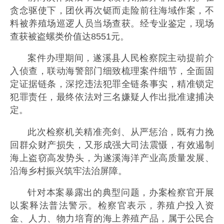
贪念驱使下，团伙再次铤而走险前往海域作案，不
料被养殖场巡逻人员当场查获。经专业鉴定，现场
查获被盗螺类价值达8551元。
案件办理期间，遂溪县人民检察院主动提前介
入侦查，联动海警部门细致梳理案件细节，全面固
定证据链条，深挖违法犯罪全链条事实，精准锁定
犯罪责任，最终依法对三名嫌疑人作出批准逮捕决
定。
此次检察机关精准亮剑、从严惩治，既有力挽
回群众财产损失，又形成强大司法震慑，有效遏制
海上盗窃高发势头，为遂溪海洋产业高质量发展、
沿海乡村振兴筑牢法治屏障。
针对本案暴露出的典型问题，办案检察官开展
以案释法普法警示。检察官表示，养殖户投入资
金、人力、物力培育的海上养殖产品，属于公民合