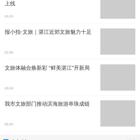
上线
03-20
报小拍·文旅｜湛江近郊文旅魅力十足
02-09
文旅体融合焕新彩 “鲜美湛江”开新局
03-24
我市文旅部门推动滨海旅游串珠成链
06-03