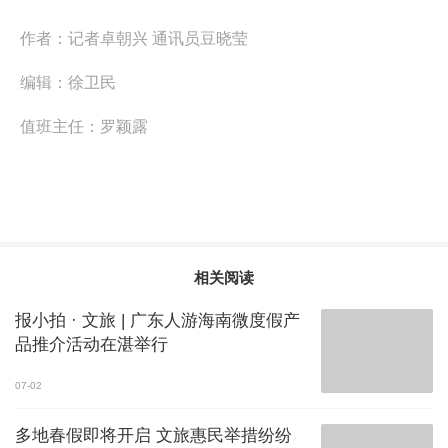
作者：
记者卓朝兴 通讯员豆晓莹
编辑：
徐卫民
值班主任：
罗颖露
相关阅读
报小拍 · 文旅 | 广东人游海南微度假产
品推介活动在湛举行
07-02
多地春假即将开启 文旅惠民举措纷纷