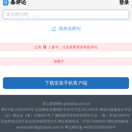
条评论
0
登录
来说两句吧。。。
我来说两句
0
已有
人参与，点击查看更多精彩评论
加载中。。。。
下载安装手机客户端
湛江新闻网m.gdzjdaily.com.cn
粤ICP备11061600号 信息网络传播视听节目许可证1911620号 网络出版服务许可证
（总）网出证（粤）字第004号 广播电视节目制作经营许可证 （粤）字第01804号
互联网违法和不良信息举报受理方式 网站举报电话：0759-3366955 网站举报邮箱：
webmaster@gdzjdaily.com.cn 粤公网安备 44080202000004号