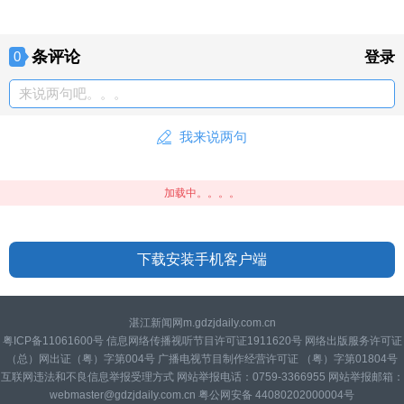
条评论
0
登录
来说两句吧。。。
我来说两句
加载中。。。。
下载安装手机客户端
湛江新闻网m.gdzjdaily.com.cn
粤ICP备11061600号 信息网络传播视听节目许可证1911620号 网络出版服务许可证
（总）网出证（粤）字第004号 广播电视节目制作经营许可证 （粤）字第01804号
互联网违法和不良信息举报受理方式 网站举报电话：0759-3366955 网站举报邮箱：
webmaster@gdzjdaily.com.cn 粤公网安备 44080202000004号