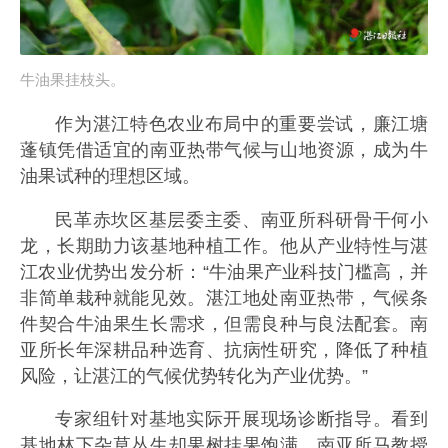
牛油果挂枝头。
作为湛江特色农业布局中的重要尝试，廉江塘
蓬镇凭借适宜的南亚热带气候与山地资源，成为牛
油果试种的理想区域。
民革赤坎区基层委主委、南亚所科研骨干何小
龙，长期助力该基地种植工作。
他从产业特性与湛
江农业优势出发分析：“牛油果产业科技门槛高，并
非简单栽种就能见效。湛江地处南亚热带，气候条
件契合牛油果生长需求，但需良种与良法配套。南
亚所长年深耕品种选育、抗病性研究，降低了种植
风险，让湛江的气候优势转化为产业优势。”
专家组针对基地实际开展现场诊断指导。看到
基地林下杂草丛生却果树挂果饱满，南亚所马教授