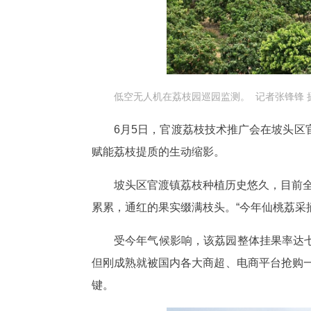
低空无人机在荔枝园巡园监测。 记者张锋锋 
6月5日，官渡荔枝技术推广会在坡头
赋能荔枝提质的生动缩影。
坡头区官渡镇荔枝种植历史悠久，目前全
累累，通红的果实缀满枝头。“今年仙桃荔采
受今年气候影响，该荔园整体挂果率达七
但刚成熟就被国内各大商超、电商平台抢购
键。