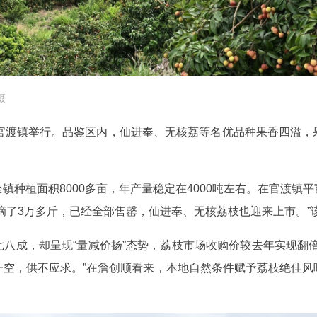
摄
区官渡镇举行。品鉴区内，仙进奉、无核荔等名优品种果香四溢，
镇种植面积8000多亩，年产量稳定在4000吨左右。在官渡镇
摘了3万多斤，已经全部售罄，仙进奉、无核荔枝也迎来上市。”
八成，却呈现“量减价扬”态势，荔枝市场收购价较去年实现翻
一空，供不应求。”在詹创顺看来，本地自然条件赋予荔枝绝佳风