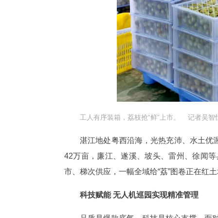
工人有序装箱，荔枝抢“鲜”上市。 记者吴智
湛江地处粤西沿海，光热充沛、水土优
42万亩，廉江、遂溪、坡头、雷州、徐闻
市、梯次供应，一幅全域给“荔”图卷正在红
科技赋能 无人机巡园实现精准管理