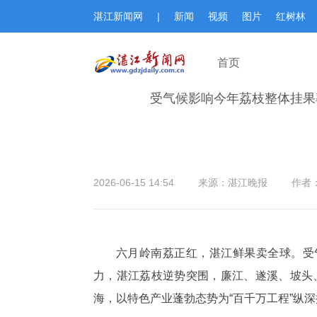
湛江新闻网
|
新闻
视频
图片
红树林
首页
受气候影响今年荔枝整体挂果
2026-06-15 14:54
来源：湛江晚报
作者：
六月岭南荔正红，湛江鲜果卖全球。受
力，湛江荔枝逆势突围，廉江、遂溪、坡头
海，以特色产业蓬勃态势为“百千万工程”纵