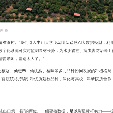
忠 摄
精准管控。“我们引入中山大学飞鸟团队遥感AI大数据模型，利
套数字化系统可实时监测果树长势，为水肥管控、病虫害防治等工
据管果园，差别太大了。”
无核荔、仙进奉、仙桃荔、桂味等多元品种协同发展的种植格局
，官渡镇将持续引种优质荔枝品种，深化与高校、科研院所合作
枝出口第一县”的席位。一组硬核数据，足以彰显标杆实力——据