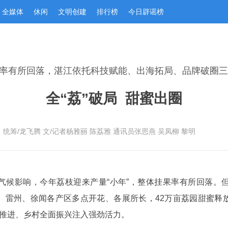
全媒体
休闲
文明创建
排行榜
今日辟谣榜
率有所回落，湛江依托科技赋能、出海拓局、品牌破圈三
全“荔”破局  甜蜜出圈
统筹/龙飞腾 文/记者杨雅丽 陈荔雅 通讯员张思燕 吴凤柳 黎明
气候影响，今年荔枝迎来产量“小年”，整体挂果率有所回落。
、雷州、徐闻各产区多点开花、各展所长，42万亩荔园甜蜜释
深推进、乡村全面振兴注入强劲活力。