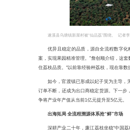
遂溪县乌塘镇新屋村被“仙品荔”围绕。 记者李
优异且稳定的品质，源自全流程数字化
案，实现果园精准管理。”詹创顺介绍，这
住荔枝品质。“以前靠经验种荔枝，现在靠数
如今，官渡镇已形成以妃子笑为主导，
订单不断，还成为出口商稳定货源。下一步
争将产业年产值从当前1亿元提升至5亿元。
出海拓局 全流程溯源体系抢“鲜”市场
深耕产业二十年，廉江荔枝坐稳“中国荔