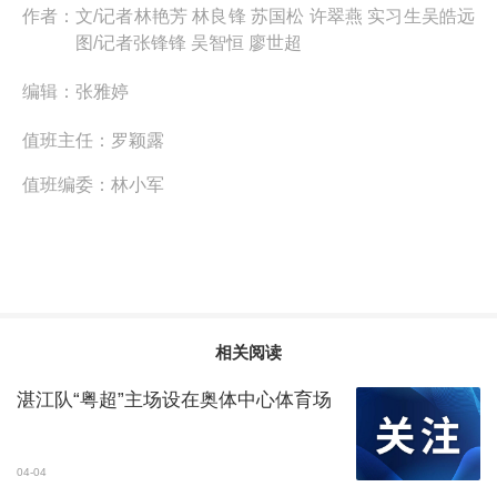
作者：
文/记者林艳芳 林良锋 苏国松 许翠燕 实习生吴皓远
图/记者张锋锋 吴智恒 廖世超
编辑：
张雅婷
值班主任：
罗颖露
值班编委：
林小军
相关阅读
湛江队“粤超”主场设在奥体中心体育场
04-04