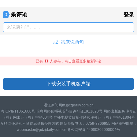
条评论
0
登录
来说两句吧。。。
我来说两句
0
已有
人参与，点击查看更多精彩评论
下载安装手机客户端
湛江新闻网m.gdzjdaily.com.cn
粤ICP备11061600号 信息网络传播视听节目许可证1911620号 网络出版服务许可证
（总）网出证（粤）字第004号 广播电视节目制作经营许可证 （粤）字第01804号
互联网违法和不良信息举报受理方式 网站举报电话：0759-3366955 网站举报邮箱：
webmaster@gdzjdaily.com.cn 粤公网安备 44080202000004号