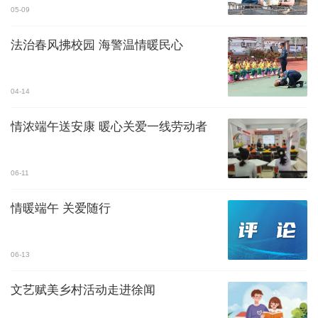
05-09
法治春风拂校园 海警温情暖民心
04-14
情浓端午送安康 暖心关爱一线劳动者
06-11
情暖端午 关爱随行
06-13
文艺赋美乡村活动走进徐闻