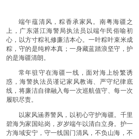
端午蕴清风，粽香承家风。南粤海疆之
上，广东湛江海警局执法员以端午民俗喻初
心，以方寸粽礼修廉洁本心。一叶粽叶束米成
粽，守的是纯粹本真；一身藏蓝踏浪坚守，护
的是海疆清朗。
常年驻守在海疆一线，面对海上纷繁诱
惑，海警执法员谨记家风教诲、严守纪律底
线，将廉洁自律融入每一次巡航值守、每一次
履职尽责。
以家风涵养警风，以初心守护海疆。千里
碧海为家国站岗，岁岁端午以清白立身。护一
方海域安宁，守一线国门清风，不负山海，不