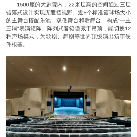
1500座的大剧院内，22米层高的空间通过三层
错落式设计实现无遮挡视野。近8个标准篮球场大小
的主舞台搭配乐池、双侧舞台和后舞台，构成“一主
三辅”表演矩阵。阵列式音箱隐藏于吊顶，能切换12
种声场模式，为歌剧、舞剧等世界顶级演出筑牢硬
件根基。