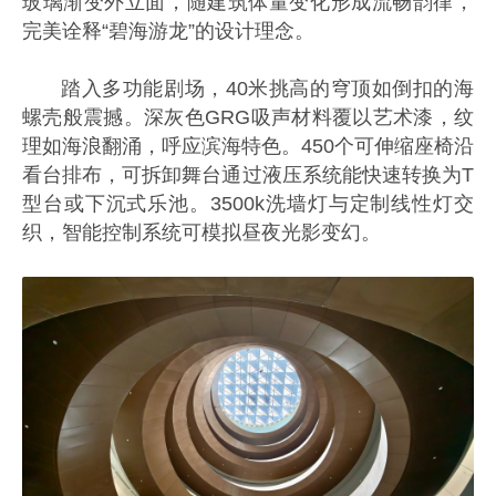
玻璃渐变外立面，随建筑体量变化形成流畅韵律，
完美诠释“碧海游龙”的设计理念。
踏入多功能剧场，40米挑高的穹顶如倒扣的海
螺壳般震撼。深灰色GRG吸声材料覆以艺术漆，纹
理如海浪翻涌，呼应滨海特色。450个可伸缩座椅沿
看台排布，可拆卸舞台通过液压系统能快速转换为T
型台或下沉式乐池。3500k洗墙灯与定制线性灯交
织，智能控制系统可模拟昼夜光影变幻。