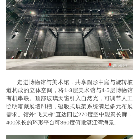
走进博物馆与美术馆，共享圆形中庭与旋转坡
道构成的立体空间，将1-3层美术馆与4-5层博物馆
有机串联。顶部玻璃天窗引入自然光，可调节人工
照明暗藏展墙凹槽，磁吸式展架系统满足多元布展
需求。馆外“飞天梯”直达四层270度空中观景长廊，
400米长的环形平台可360度俯瞰湛江湾海景。