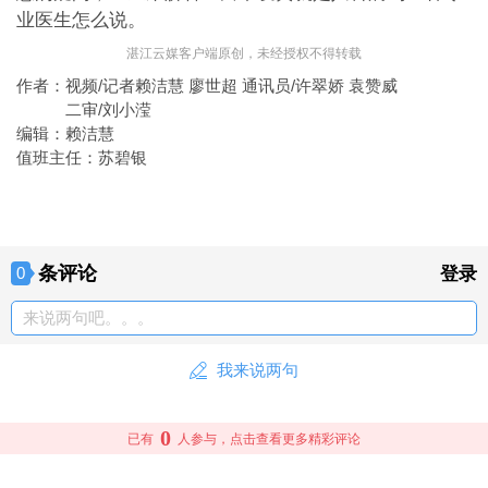
业医生怎么说。
湛江云媒客户端原创，未经授权不得转载
作者：
视频/记者赖洁慧 廖世超 通讯员/许翠娇 袁赞威
二审/刘小滢
编辑：
赖洁慧
值班主任：
苏碧银
条评论
0
登录
来说两句吧。。。
我来说两句
0
已有
人参与，点击查看更多精彩评论