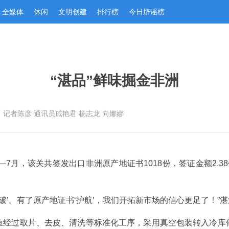
全媒体
休闲
文明创建
排行榜
今日辟谣榜
：记者陈彦 通讯员戚艳君 杨志龙 向娜娜
7月，该关共签发出口非洲原产地证书1018份，签证金额2.38亿
突破’。有了原产地证书‘护航’，我们开拓新市场的信心更足了！
鱼经过取片、去皮、清洗等标准化工序，采用真空包装转入冷库