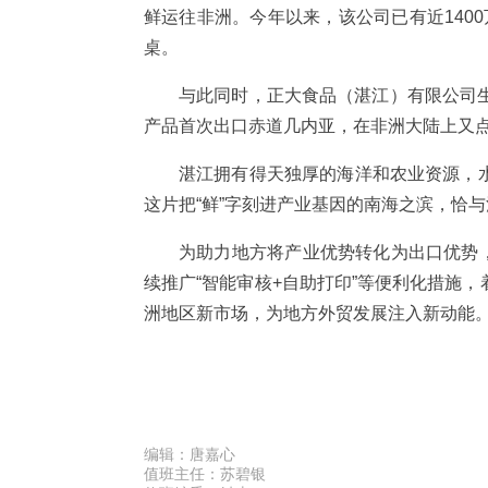
鲜运往非洲。今年以来，该公司已有近140
桌。
与此同时，正大食品（湛江）有限公司
产品首次出口赤道几内亚，在非洲大陆上又
湛江拥有得天独厚的海洋和农业资源，水
这片把“鲜”字刻进产业基因的南海之滨，恰
为助力地方将产业优势转化为出口优势
续推广“智能审核+自助打印”等便利化措施
洲地区新市场，为地方外贸发展注入新动能
编辑：
唐嘉心
值班主任：
苏碧银