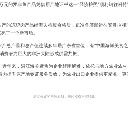
0万元的罗非鱼产品凭借原产地证书这一“经济护照”顺利销往科特
生产的冻鸡肉产品经海关检疫合格后，正准备装船运往安哥拉和
点亮了一个新市场。
产总产量和总产值连续多年居广东省首位，有“中国海鲜美食之都”
与消费潜力巨大的非洲大陆形成供需共振。
，近年来，湛江海关聚焦为企业纾困解难，依托与地方农业农村局
，着力提升原产地签证服务质效，为农业出口企业提供更精准、
。
湛江云媒客户端原创，未经授权不得转载