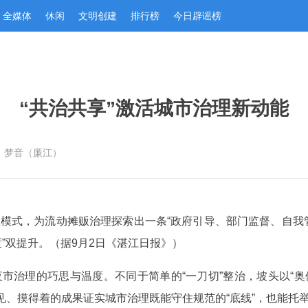
全媒体
休闲
文明创建
排行榜
今日辟谣榜
“共治共享”激活城市治理新动能
：梦音（廉江）
理模式，为流动摊贩治理探索出一条“政府引导、部门监督、自我管
度”双提升。（据9月2日《湛江日报》）
夜市治理的巧思与温度。不同于简单的“一刀切”整治，坡头以“奥
见、摸得着的成果证实城市治理既能守住规范的“底线”，也能托举