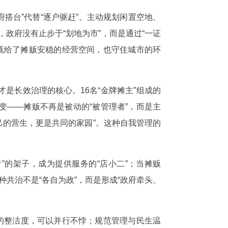
政府搭台”代替“逐户驱赶”。主动规划闲置空地、
，政府没有止步于“划地为市”，而是通过“一证
，既给了摊贩安稳的经营空间，也守住城市的环
才是长效治理的核心。16名“金牌摊主”组成的
——摊贩不再是被动的“被管理者”，而是主
己的营生，更是共同的家园”。这种自我管理的
”的架子，成为提供服务的“店小二”；当摊贩
种共治不是“各自为政”，而是形成“政府牵头、
的整洁度，可以并行不悖；规范管理与民生温