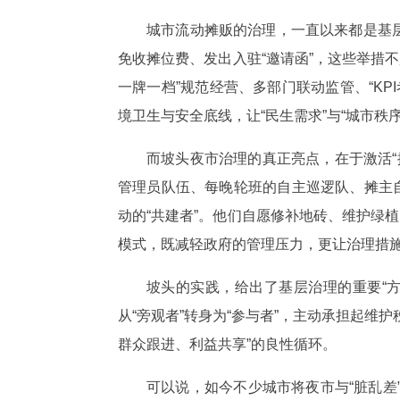
城市流动摊贩的治理，一直以来都是基层治
免收摊位费、发出入驻“邀请函”，这些举措不
一牌一档”规范经营、多部门联动监管、“K
境卫生与安全底线，让“民生需求”与“城市秩
而坡头夜市治理的真正亮点，在于激活“摊
管理员队伍、每晚轮班的自主巡逻队、摊主
动的“共建者”。他们自愿修补地砖、维护绿
模式，既减轻政府的管理压力，更让治理措
坡头的实践，给出了基层治理的重要“方
从“旁观者”转身为“参与者”，主动承担起维
群众跟进、利益共享”的良性循环。
可以说，如今不少城市将夜市与“脏乱