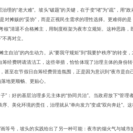
理的“老大难”。坡头“破题”的关键，在于变“堵”为“疏”，用“
是对摊贩的“妥协”，而是正视民生需求的理性选择。更难得的是
PI考核”清退不合格摊主，用制度框架为夜市立规矩。这种思路
序”不再对立。
主自治”的内生动力。从“要我守规矩”到“我要护秩序”的转变，
自筹经费聘请清洁工，这些举措，恰恰体现了治理主体的身份转变
植，甚至在节假日自筹经费营造氛围，正是因为意识到“夜市是自
施落地更顺畅、更贴心。
子”：好的基层治理多元主体的“协同共治”。当政府放下“管理者
护秩序、美化环境的责任，治理就从“单向发力”变成“双向奔赴”。这
差”画等号，坡头的实践给出了另一种可能：夜市的烟火气与城市