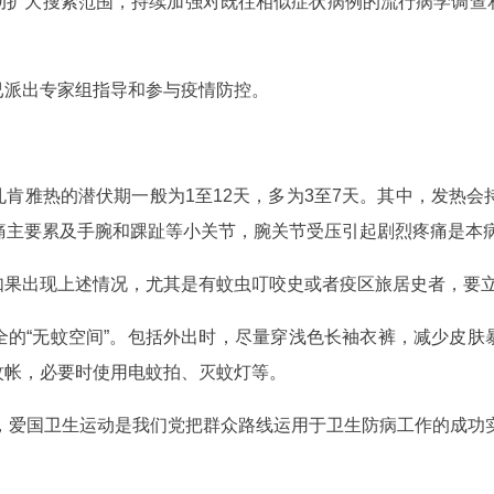
动扩大搜索范围，持续加强对既往相似症状病例的流行病学调查
。
已派出专家组指导和参与疫情防控。
肯雅热的潜伏期一般为1至12天，多为3至7天。其中，发热会
痛主要累及手腕和踝趾等小关节，腕关节受压引起剧烈疼痛是本
如果出现上述情况，尤其是有蚊虫叮咬史或者疫区旅居史者，要
全的“无蚊空间”。包括外出时，尽量穿浅色长袖衣裤，减少皮肤
蚊帐，必要时使用电蚊拍、灭蚊灯等。
虫”，爱国卫生运动是我们党把群众路线运用于卫生防病工作的成功