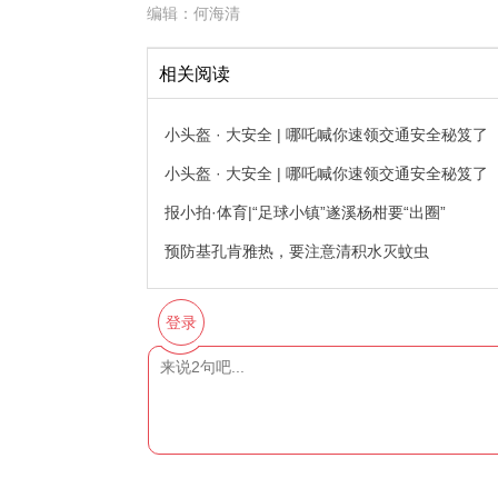
编辑：
何海清
相关阅读
小头盔 · 大安全 | 哪吒喊你速领交通安全秘笈
小头盔 · 大安全 | 哪吒喊你速领交通安全秘笈
报小拍·体育|“足球小镇”遂溪杨柑要“出圈”
预防基孔肯雅热，要注意清积水灭蚊虫
登录