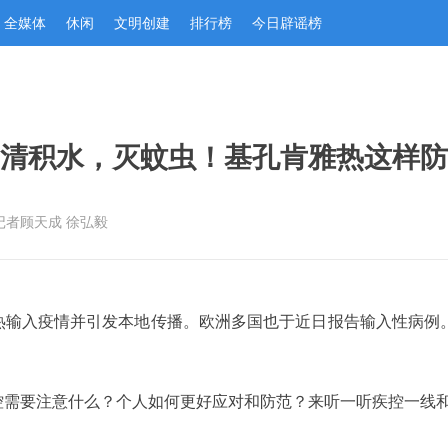
全媒体
休闲
文明创建
排行榜
今日辟谣榜
清积水，灭蚊虫！基孔肯雅热这样防
记者顾天成 徐弘毅
热输入疫情并引发本地传播。欧洲多国也于近日报告输入性病例。
控需要注意什么？个人如何更好应对和防范？来听一听疾控一线