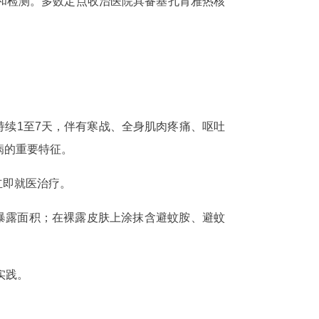
和检测。多数定点收治医院具备基孔肯雅热核
持续1至7天，伴有寒战、全身肌肉疼痛、呕吐
病的重要特征。
立即就医治疗。
暴露面积；在裸露皮肤上涂抹含避蚊胺、避蚊
实践。